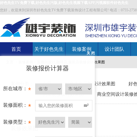
好色先生TV免费下载,好色先生污版,好色先生视频下载APP,污视频软件好色先生
您好，欢迎来到深圳市好色先生TV免费下载装饰设计工程有限公司! 电话：0755-27587700 邮
首页
关于好色先生
装修案例
设计团队
关 闭
主页
>
装修案例
>
直播间设计,咖啡店,服装店装修设计效果图
TV免费下载
装修报价计算器
案例分类：
全部
好色先生污版设计效果图
好色
所在城市：
*
房屋装修设计效果图
商业空间设计装修
装修面积：
*
m²
装修类型：
*
装修效果图