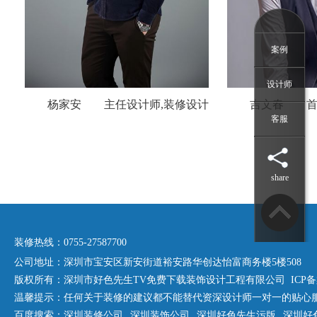
案例
设计师
杨家安 主任设计师,装修设计
吉文春 首席
客服
师,室内设计师,家装设计师,平面设计
师,装修设计师,
师,工装设计师,公装设计师,建筑设计
师,平面设计
share
师,室内装修设计师,软装设计师,设计
师招聘,设计师网站
装修热线：0755-27587700
公司地址：深圳市宝安区新安街道裕安路华创达怡富商务楼5楼508
版权所有：深圳市好色先生TV免费下载装饰设计工程有限公司 ICP备案号
温馨提示：任何关于装修的建议都不能替代资深设计师一对一的贴心服务
百度搜索：
深圳装修公司
深圳装饰公司
深圳好色先生污版
深圳好