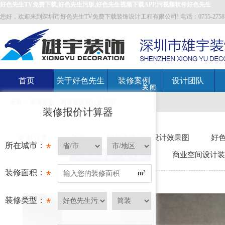
好色先生TV免费下载,好色先生污版,好色先生视频下载APP,污视频软件好色先生
您好，欢迎来到深圳市好色先生TV免费下载装饰设计工程有限公司! 电话：0755-27587700 邮箱
首页
关于好色先生
装修案例
设计团队
关 闭
主页
>
装修案例
>
房屋装修设计效果图
TV免费下载
装修报价计算器
案例分类：
全部
好色先生污版设计效果图
好色
所在城市：
*
房屋装修设计效果图
商业空间设计装
装修面积：
*
m²
装修类型：
*