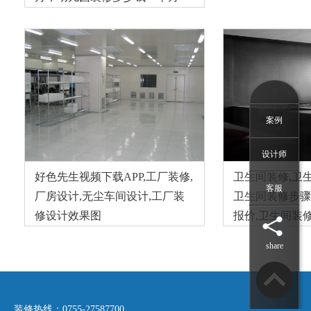
案例
设计师
好色先生视频下载APP,工厂装修,
卫生间装修,卫
客服
厂房设计,无尘车间设计,工厂装
卫生间装修步骤
修设计效果图
报价,卫生间装
share
装修热线：0755-27587700